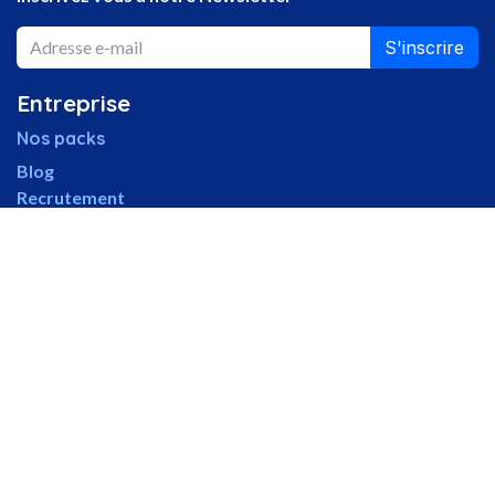
S'inscrire
Entreprise
Nos packs
Blog
Recrutement
Assistance client
Se connecter
Solutions
S
ite web & e-commerce
CRM & gestion client
Facturation électronique
Microsoft 365
Téléphonie IP
Cybersécurité