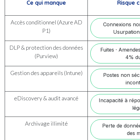
Ce qui manque
Risque 
Accès conditionnel (Azure AD
Connexions non
P1)
Usurpation 
DLP & protection des données
Fuites · Amende
(Purview)
4% d
Gestion des appareils (Intune)
Postes non séc
incont
eDiscovery & audit avancé
Incapacité à répo
lég
Archivage illimité
Perte de donnée
des m